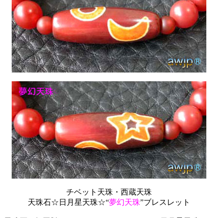
チベット天珠・西蔵天珠
天珠石☆日月星天珠☆“
夢幻天珠
”ブレスレット