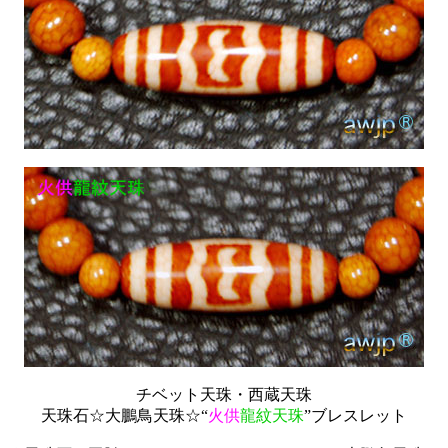
チベット天珠・西蔵天珠
天珠石☆大鵬鳥天珠☆“
火供
龍紋天珠
”ブレスレット