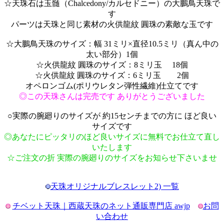
☆天珠石は玉髄（Chalcedony/カルセドニー）の大鵬鳥天珠で
す
パーツは天珠と同じ素材の火供龍紋 圓珠の素敵な玉です
☆大鵬鳥天珠のサイズ：幅 31ミリ×直径10.5ミリ（真ん中の
太い部分）1個
☆火供龍紋 圓珠のサイズ：8ミリ玉 18個
☆火供龍紋 圓珠のサイズ：6ミリ玉 2個
オペロンゴム(ポリウレタン弾性繊維)仕立てです
◎この天珠さんは完売です ありがとうございました
○実際の腕廻りのサイズが 約15センチまでの方に ほど良い
サイズです
◎あなたにピッタリのほど良いサイズに無料でお仕立て直し
いたします
☆ご注文の折 実際の腕廻りのサイズをお知らせ下さいませ
天珠オリジナルブレスレット2) 一覧
チベット天珠｜西蔵天珠のネット通販専門店 awjp
お問
い合わせ