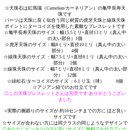
☆天珠石は紅瑪瑙（Carnelian/カーネリアン）の亀甲長寿天
珠です
パーツは天珠に良く似合う同じ材質の虎牙天珠と線珠天珠
ポイントにターコイズを使用した素敵なブレスレットです
☆亀甲長寿天珠のサイズ：幅15.5ミリ×直径13ミリ（真ん中
の太い部分）1個
☆虎牙天珠のサイズ：幅8ミリ×直径10ミリ（真ん中の太い
部分） 4個
☆線珠天珠のサイズ ：幅7.5ミリ×直径8ミリ（真ん中の太い
部分) 2個
☆線珠天珠のサイズ ：幅7ミリ×直径8ミリ（真ん中の太い部
分） 12個
☆緑松石/ターコイズのサイズ ：6ミリ玉（球） 8個
☆アジアン紐でのお仕立てです
◎この天珠ブレスレットさんは完売です ありがとうござい
ました
○実際の腕廻りのサイズが 約16センチまでの方に ほど良い
サイズです
☆サイズが合わない方には同クラスの同じようなデザインで
◎あなたにピッタリのほど良いサイズに無料でお仕立ていた