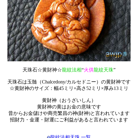
天珠石☆黄財神☆
龍紋法相
“
火供
龍紋天珠
”
天珠石は玉髄（Chalcedony/カルセドニー）の黄財神です
☆黄財神のサイズ：幅45ミリ×高さ52ミリ×厚み13ミリ
黄財神（おうざいしん）
黄財神の黄はお金の意味です
昔からお金儲けや商売繁昌の神(財神)と言われています
招財力・金運・財運にご利益があると言われています
龍紋法相天珠 一覧