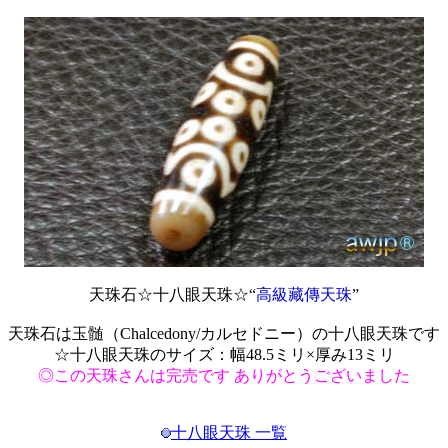
天珠石☆十八眼天珠☆“
高級藏傳天珠
”
天珠石は玉髄（Chalcedony/カルセドニー）の十八眼天珠です
☆十八眼天珠のサイズ：幅48.5ミリ×厚み13ミリ
◎この天珠さんは完売です ありがとうございました
十八眼天珠 一覧