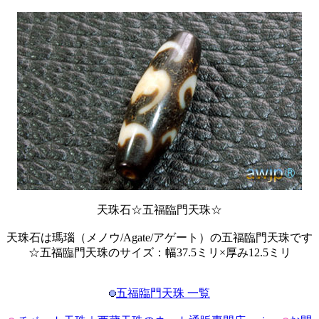
天珠石☆五福臨門天珠☆
天珠石は瑪瑙（メノウ/Agate/アゲート）の五福臨門天珠です
☆五福臨門天珠のサイズ：幅37.5ミリ×厚み12.5ミリ
五福臨門天珠 一覧