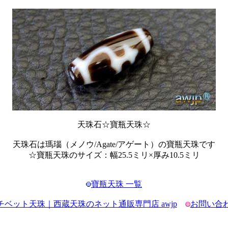
天珠石☆寶瓶天珠☆
天珠石は瑪瑙（メノウ/Agate/アゲート）の寶瓶天珠です
☆寶瓶天珠のサイズ：幅25.5ミリ×厚み10.5ミリ
寶瓶天珠 一覧
チベット天珠｜西蔵天珠のネット通販専門店 awjp
お問い合