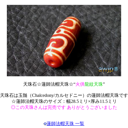
天珠石☆蓮師法帽天珠☆“
火供
龍紋天珠
”
天珠石は玉髄（Chalcedony/カルセドニー）の蓮師法帽天珠です
☆蓮師法帽天珠のサイズ：幅28.5ミリ×厚み11.5ミリ
◎この天珠さんは完売です ありがとうございました
蓮師法帽天珠 一覧