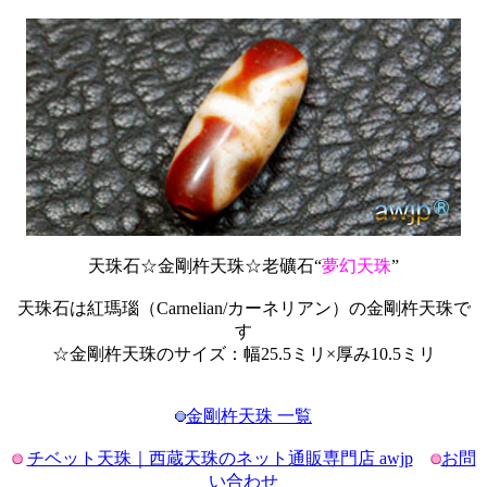
天珠石☆金剛杵天珠☆老礦石“
夢幻天珠
”
天珠石は紅瑪瑙（Carnelian/カーネリアン）の金剛杵天珠で
す
☆金剛杵天珠のサイズ：幅25.5ミリ×厚み10.5ミリ
金剛杵天珠 一覧
チベット天珠｜西蔵天珠のネット通販専門店 awjp
お問
い合わせ