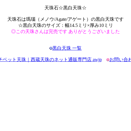
天珠石☆黒白天珠☆
天珠石は瑪瑙（メノウ/Agate/アゲート）の黒白天珠です
☆黒白天珠のサイズ：幅14.5ミリ×厚み10ミリ
◎この天珠さんは完売です ありがとうございました
黒白天珠 一覧
チベット天珠｜西蔵天珠のネット通販専門店 awjp
お問い合