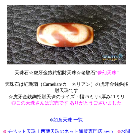
天珠石☆虎牙金銭鉤招財天珠☆老礦石“
夢幻天珠
”
天珠石は紅瑪瑙（Carnelian/カーネリアン）の虎牙金銭鉤招
財天珠です
☆虎牙金銭鉤招財天珠のサイズ：幅25ミリ×厚み11ミリ
◎この天珠さんは完売です ありがとうございました
如意天珠 一覧
チベット天珠｜西蔵天珠のネット通販専門店 awjp
お問