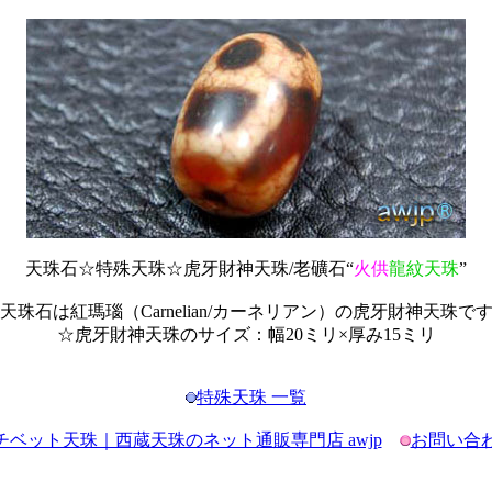
天珠石☆特殊天珠☆虎牙財神天珠/老礦石“
火供
龍紋天珠
”
天珠石は紅瑪瑙（Carnelian/カーネリアン）の虎牙財神天珠で
☆虎牙財神天珠のサイズ：幅20ミリ×厚み15ミリ
特殊天珠 一覧
チベット天珠｜西蔵天珠のネット通販専門店 awjp
お問い合