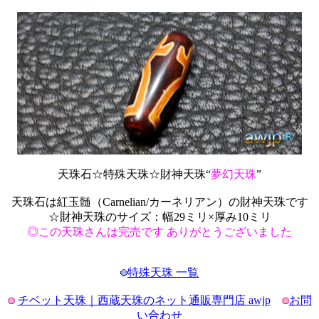
天珠石☆特殊天珠☆財神天珠“
夢幻天珠
”
天珠石は紅玉髄（Carnelian/カーネリアン）の財神天珠です
☆財神天珠のサイズ：幅29ミリ×厚み10ミリ
◎この天珠さんは完売です ありがとうございました
特殊天珠 一覧
チベット天珠｜西蔵天珠のネット通販専門店 awjp
お問
い合わせ